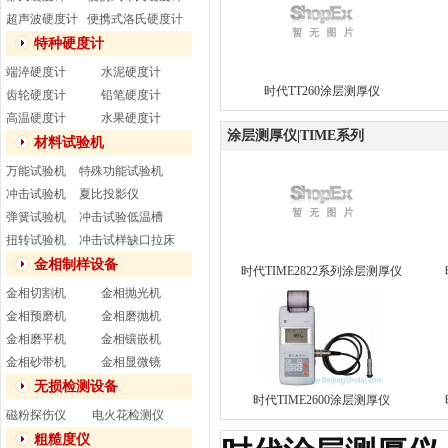
超声波硬度计
便携式洛氏硬度计
特种硬度计
端淬硬度计
水泥硬度计
时代TT260涂层测厚仪
齿轮硬度计
铅笔硬度计
高温硬度计
水果硬度计
涂层测厚仪|TIME系列
材料试验机
万能试验机
特殊功能试验机
冲击试验机
夏比投影仪
弹簧试验机
冲击试验低温槽
扭转试验机
冲击试样缺口拉床
金相制样设备
时代TIME2822系列涂层测厚仪
金相切割机
金相抛光机
金相预磨机
金相磨抛机
金相磨平机
金相镶嵌机
金相砂带机
金相显微镜
无损检测设备
时代TIME2600涂层测厚仪
磁粉探伤仪
电火花检测仪
粗糙度仪