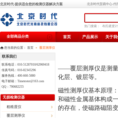
北京时代-提供适合您的检测仪器解决方案
北京时代贸易中心-代
热门搜索：
布氏硬度计
全部商品分类
首页
产品展示
关于我
您当前的位置：
首页
»
覆层测厚仪
联系我们
联系电话：010-51287010/62969418
——覆层测厚仪是测
传真号码：010-82345296
化层、镀层等。
服务热线：400-660-5880
电子邮箱：Timetester@163.com
QQ：790682255
磁性测厚仪
基本原理
无损检测仪器
和磁性金属基体构成
的存在，使磁路磁阻
粗糙度仪
覆层测厚仪