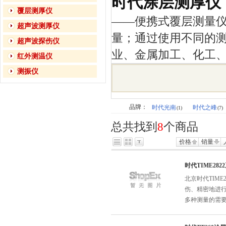
时代涂层测厚仪
覆层测厚仪
——便携式覆层测量
超声波测厚仪
量；通过使用不同的
超声波探伤仪
业、金属加工、化工
红外测温仪
测振仪
品牌：
时代光南
时代之峰
(1)
(7)
总共找到
8
个商品
价格
销量
时代TIME28
北京时代TIM
伤、精密地进
多种测量的需