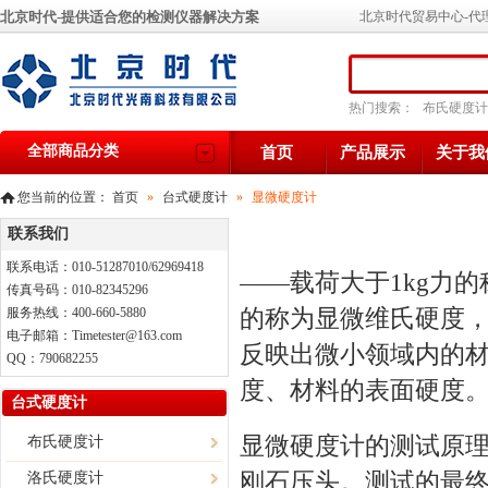
北京时代-提供适合您的检测仪器解决方案
北京时代贸易中心-代
热门搜索：
布氏硬度计
全部商品分类
首页
产品展示
关于我
您当前的位置：
首页
»
台式硬度计
»
显微硬度计
联系我们
联系电话：010-51287010/62969418
——载荷大于1kg力的
传真号码：010-82345296
的称为显微维氏硬度
服务热线：400-660-5880
电子邮箱：Timetester@163.com
反映出微小领域内的
QQ：790682255
度、材料的表面硬度
台式硬度计
显微硬度计
的测试原理
布氏硬度计
刚石压头。测试的最
洛氏硬度计