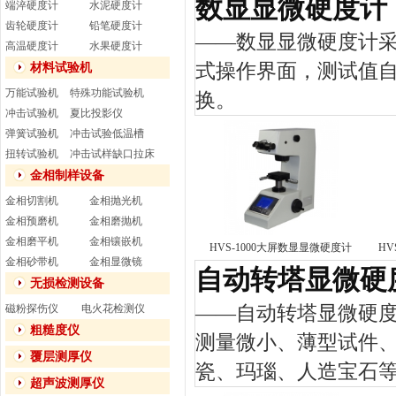
数显显微硬度计
端淬硬度计
水泥硬度计
齿轮硬度计
铅笔硬度计
——
数显显微硬度计
高温硬度计
水果硬度计
式操作界面，测试值
材料试验机
万能试验机
特殊功能试验机
换。
冲击试验机
夏比投影仪
弹簧试验机
冲击试验低温槽
扭转试验机
冲击试样缺口拉床
金相制样设备
金相切割机
金相抛光机
金相预磨机
金相磨抛机
金相磨平机
金相镶嵌机
HVS-1000大屏数显显微硬度计
HV
金相砂带机
金相显微镜
自动转塔显微硬
无损检测设备
——
自动转塔显微硬
磁粉探伤仪
电火花检测仪
粗糙度仪
测量微小、薄型试件
覆层测厚仪
瓷、玛瑙、人造宝石
超声波测厚仪