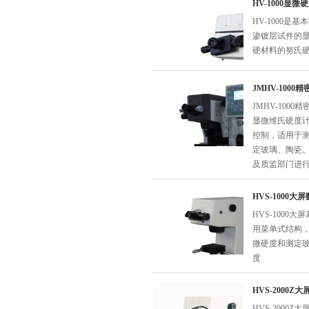
HV-1000显微
HV-1000
渗镀层试件的
硬材料的努氏
JMHV-100
JMHV-10
显微维氏硬度计
控制，适用于
定玻璃、陶瓷
及质监部门进
HVS-1000
HVS-100
用菜单式结构
微硬度和测定
度
HVS-2000
HVS-200