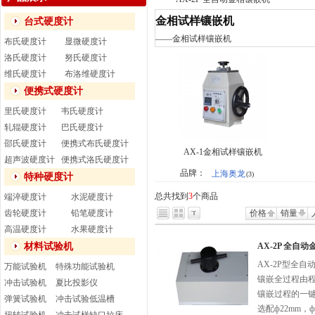
金相试样镶嵌机
台式硬度计
——
金相试样镶嵌机
布氏硬度计
显微硬度计
洛氏硬度计
努氏硬度计
维氏硬度计
布洛维硬度计
便携式硬度计
里氏硬度计
韦氏硬度计
轧辊硬度计
巴氏硬度计
邵氏硬度计
便携式布氏硬度计
AX-1金相试样镶嵌机
超声波硬度计
便携式洛氏硬度计
品牌：
上海奥龙
(3)
特种硬度计
总共找到
3
个商品
端淬硬度计
水泥硬度计
齿轮硬度计
铅笔硬度计
价格
销量
高温硬度计
水果硬度计
材料试验机
AX-2P 全自
AX-2P型全
万能试验机
特殊功能试验机
镶嵌全过程由
冲击试验机
夏比投影仪
镶嵌过程的一
弹簧试验机
冲击试验低温槽
选配ф22mm，