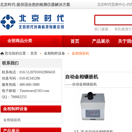
北京时代-提供适合您的检测仪器解决方案
北京时代贸易中心-代
热门搜索：
布氏硬度计
全部商品分类
首页
产品展示
关于我
您当前的位置：
首页
»
金相制样设备
»
金相镶嵌机
联系我们
联系电话：010-51287010/62969418
自动金相镶嵌机
传真号码：010-82345296
——
自动金相镶嵌机
服务热线：400-660-5880
电子邮箱：Timetester@163.com
QQ：790682255
金相制样设备
金相镶嵌机
产品展示
AX-2P 全自动金相镶嵌机