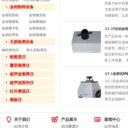
扭转试验机
冲击试样缺口拉床
同客户的不同需
金相制样设备
尤其适用于热固
金相切割机
金相抛光机
动镶嵌机，让
金相预磨机
金相磨抛机
金相磨平机
金相镶嵌机
AX-1P自动金
金相砂带机
金相显微镜
本产品具有一
无损检测设备
镶嵌钢腔完成
作效率，降低了
磁粉探伤仪
电火花检测仪
嵌过程中由工
粗糙度仪
嵌工件质量。 
覆层测厚仪
AX-1金相试样
超声波测厚仪
AX-1型金相
超声波探伤仪
热固性塑料先
红外测温仪
系机械式镶嵌
更安全地操作
测振仪
关于我们
产品展示
新闻中心
|
公司介绍
|
台式硬度计
|
公司动态