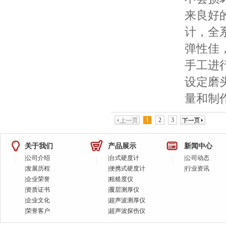
来良好
计，全
弹性佳
手工进
设定磨
量和制
1
2
3
关于我们
产品展示
新闻中心
|
公司介绍
|
台式硬度计
|
公司动态
|
发展历程
|
便携式硬度计
|
行业资讯
|
企业荣誉
|
粗糙度仪
|
资质证书
|
覆层测厚仪
|
企业文化
|
超声波测厚仪
|
荣誉客户
|
超声波探伤仪