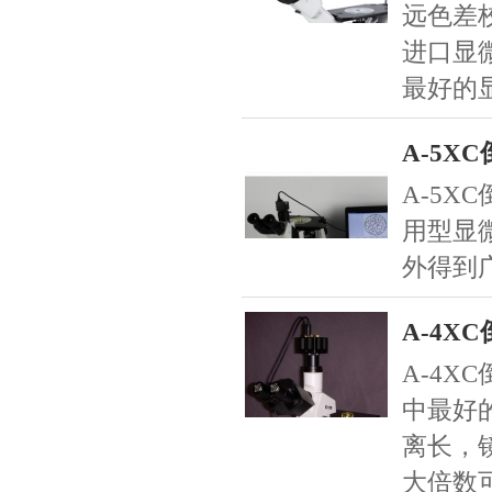
远色差
进口显
最好的
A-5X
A-5X
用型显
外得到
A-4X
A-4X
中最好
离长，
大倍数