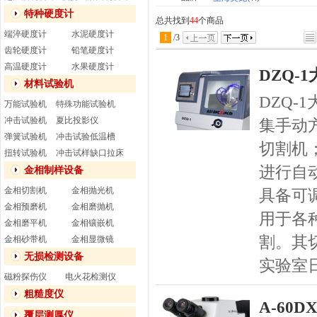
特种硬度计
总共找到
44
个商品
端淬硬度计
水泥硬度计
1
/
3
齿轮硬度计
铅笔硬度计
高温硬度计
水果硬度计
DZQ-
材料试验机
DZQ-
万能试验机
特殊功能试验机
冲击试验机
夏比投影仪
集手动
弹簧试验机
冲击试验低温槽
切割机
扭转试验机
冲击试样缺口拉床
进行自
金相制样设备
金相切割机
金相抛光机
具备可
金相预磨机
金相磨抛机
用于各
金相磨平机
金相镶嵌机
割。其
金相砂带机
金相显微镜
无损检测设备
实验室
磁粉探伤仪
电火花检测仪
粗糙度仪
A-60
覆层测厚仪