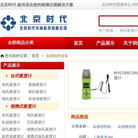
北京时代-提供适合您的检测仪器解决方案
北京时代贸易中心-代
热门搜索：
布氏硬度计
全部商品分类
首页
产品展示
关于我
您当前的位置：
首页
»
金相制样设备
产品展示
时代TIME53
台式硬度计
度计
布氏硬度计
显微硬度计
洛氏硬度计
努氏硬度计
维氏硬度计
布洛维硬度计
便携式硬度计
里氏硬度计
韦氏硬度计
商品筛选
轧辊硬度计
巴氏硬度计
分类名称：
金相切割机
金相抛光机
邵氏硬度计
便携式布氏硬度计
超声波硬度计
便携式洛氏硬度计
品牌：
上海奥龙
(44)