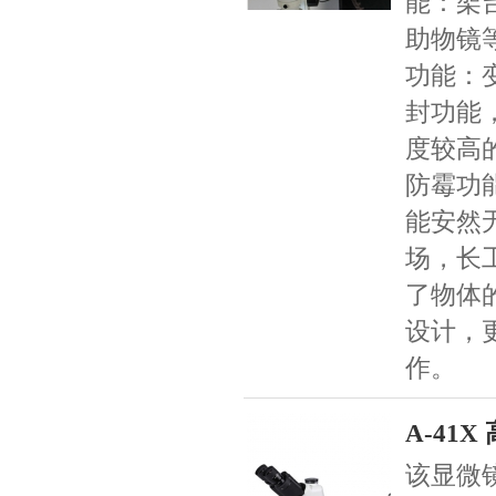
能：架
助物镜
功能：
封功能
度较高
防霉功
能安然
场，长
了物体
设计，
作。
A-41
该显微