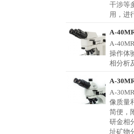
干涉等
用，进
A-40
A-40
操作体
相分析
A-30
A-30
像质量
简便，
研金相
址矿物