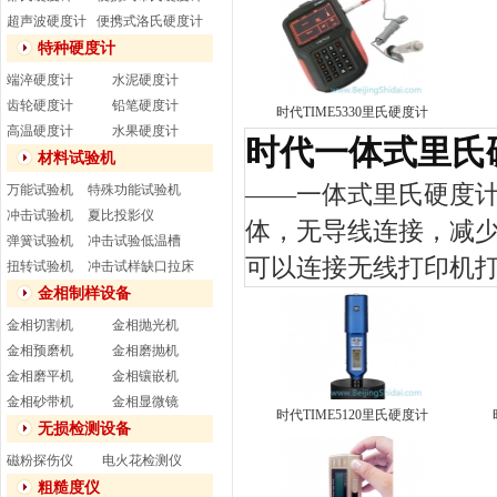
超声波硬度计
便携式洛氏硬度计
特种硬度计
端淬硬度计
水泥硬度计
齿轮硬度计
铅笔硬度计
时代TIME5330里氏硬度计
高温硬度计
水果硬度计
时代一体式里氏
材料试验机
——
一体式里氏硬度
万能试验机
特殊功能试验机
冲击试验机
夏比投影仪
体，无导线连接，减
弹簧试验机
冲击试验低温槽
可以连接无线打印机
扭转试验机
冲击试样缺口拉床
金相制样设备
金相切割机
金相抛光机
金相预磨机
金相磨抛机
金相磨平机
金相镶嵌机
金相砂带机
金相显微镜
时代TIME5120里氏硬度计
无损检测设备
磁粉探伤仪
电火花检测仪
粗糙度仪