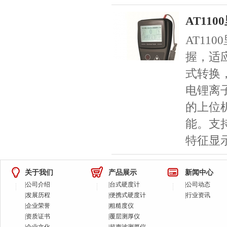
AT11
AT11
握，适
式转换
电锂离
的上位
能。支
特征显
关于我们
产品展示
新闻中心
|
公司介绍
|
台式硬度计
|
公司动态
|
发展历程
|
便携式硬度计
|
行业资讯
|
企业荣誉
|
粗糙度仪
|
资质证书
|
覆层测厚仪