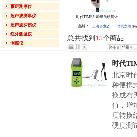
覆层测厚仪
超声波测厚仪
时代TIME5100里氏硬度计
超声波探伤仪
品牌：
上海奥龙
时代之峰
(2)
(10)
红外测温仪
总共找到
15
个商品
测振仪
价格
销量
时代TI
北京时代
种便携
换成布
值，增
度转换
硬度测