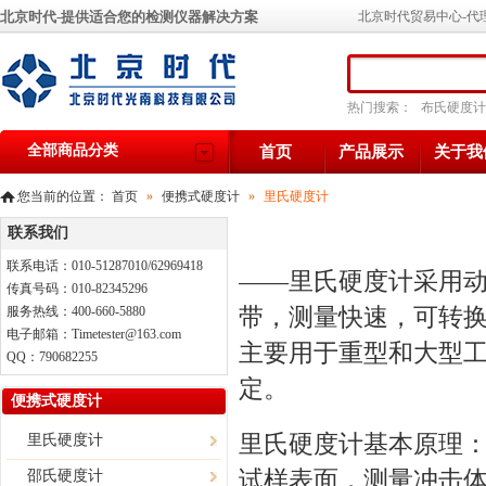
北京时代-提供适合您的检测仪器解决方案
北京时代贸易中心-代
热门搜索：
布氏硬度计
全部商品分类
首页
产品展示
关于我
您当前的位置：
首页
»
便携式硬度计
»
里氏硬度计
联系我们
联系电话：010-51287010/62969418
——里氏硬度计采用
传真号码：010-82345296
带，测量快速，可转
服务热线：400-660-5880
电子邮箱：Timetester@163.com
主要用于重型和大型
QQ：790682255
定。
便携式硬度计
里氏硬度计
基本原理
里氏硬度计
试样表面，测量冲击体
邵氏硬度计