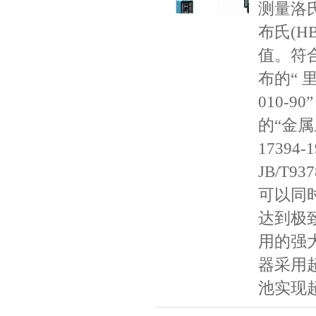
测量洛氏
布氏(H
值。符
布的“ 
010-
的“金属
17394
JB/T9
可以同
达到极
用的强
器采用
池实现