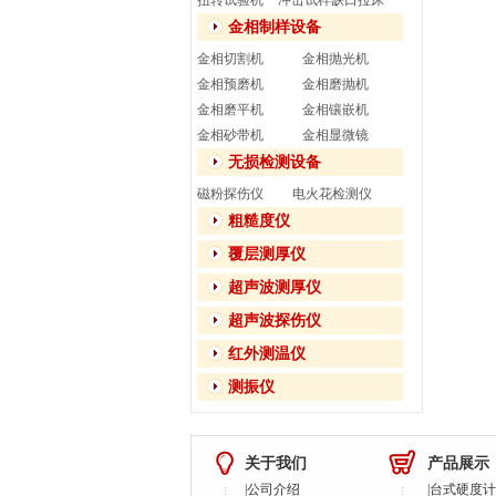
扭转试验机
冲击试样缺口拉床
金相制样设备
金相切割机
金相抛光机
金相预磨机
金相磨抛机
金相磨平机
金相镶嵌机
金相砂带机
金相显微镜
无损检测设备
磁粉探伤仪
电火花检测仪
粗糙度仪
覆层测厚仪
超声波测厚仪
超声波探伤仪
红外测温仪
测振仪
关于我们
产品展示
|
公司介绍
|
台式硬度计