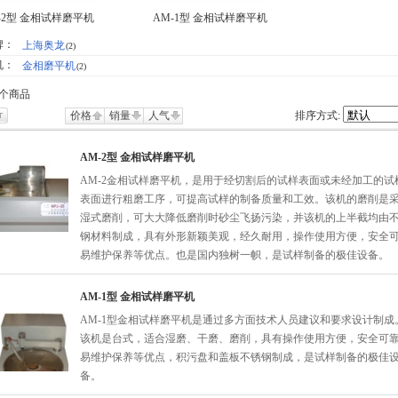
-2型 金相试样磨平机
AM-1型 金相试样磨平机
牌：
上海奥龙
(2)
机：
金相磨平机
(2)
个商品
价格
销量
人气
排序方式:
AM-2型 金相试样磨平机
AM-2金相试样磨平机，是用于经切割后的试样表面或未经加工的试
表面进行粗磨工序，可提高试样的制备质量和工效。该机的磨削是
湿式磨削，可大大降低磨削时砂尘飞扬污染，并该机的上半截均由
钢材料制成，具有外形新颖美观，经久耐用，操作使用方便，安全
易维护保养等优点。也是国内独树一帜，是试样制备的极佳设
AM-1型 金相试样磨平机
AM-1型金相试样磨平机是通过多方面技术人员建议和要求设计制成
该机是台式，适合湿磨、干磨、磨削，具有操作使用方便，安全可
易维护保养等优点，积污盘和盖板不锈钢制成，是试样制备的极佳
备。