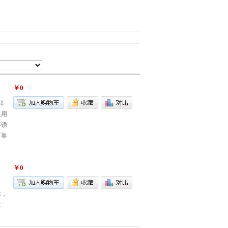
￥0
样
采用
不锈
可靠
备。
￥0
。
靠，
设