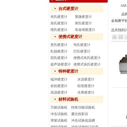
AM
台式硬度计
品
布氏硬度计
显微硬度计
金相磨平
洛氏硬度计
努氏硬度计
维氏硬度计
布洛维硬度计
总共找到
2
便携式硬度计
里氏硬度计
韦氏硬度计
轧辊硬度计
巴氏硬度计
邵氏硬度计
便携式布氏硬度计
超声波硬度计
便携式洛氏硬度计
特种硬度计
端淬硬度计
水泥硬度计
齿轮硬度计
铅笔硬度计
高温硬度计
水果硬度计
材料试验机
万能试验机
特殊功能试验机
冲击试验机
夏比投影仪
弹簧试验机
冲击试验低温槽