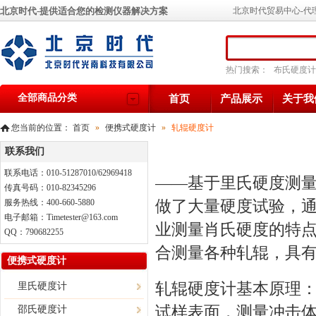
北京时代-提供适合您的检测仪器解决方案
北京时代贸易中心-代
热门搜索：
布氏硬度计
全部商品分类
首页
产品展示
关于我
您当前的位置：
首页
»
便携式硬度计
»
轧辊硬度计
联系我们
联系电话：010-51287010/62969418
——基于里氏硬度测
传真号码：010-82345296
做了大量硬度试验，
服务热线：400-660-5880
电子邮箱：Timetester@163.com
业测量肖氏硬度的特
QQ：790682255
合测量各种轧辊，具
便携式硬度计
轧辊硬度计
基本原理
里氏硬度计
试样表面，测量冲击体
邵氏硬度计