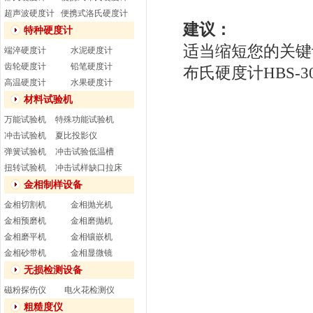
超声波硬度计
便携式洛氏硬度计
建议：
特种硬度计
适当缩短您的关键
端淬硬度计
水泥硬度计
齿轮硬度计
铅笔硬度计
布氏硬度计HBS-30
高温硬度计
水果硬度计
材料试验机
万能试验机
特殊功能试验机
冲击试验机
夏比投影仪
弹簧试验机
冲击试验低温槽
扭转试验机
冲击试样缺口拉床
金相制样设备
金相切割机
金相抛光机
金相预磨机
金相磨抛机
金相磨平机
金相镶嵌机
金相砂带机
金相显微镜
无损检测设备
磁粉探伤仪
电火花检测仪
粗糙度仪