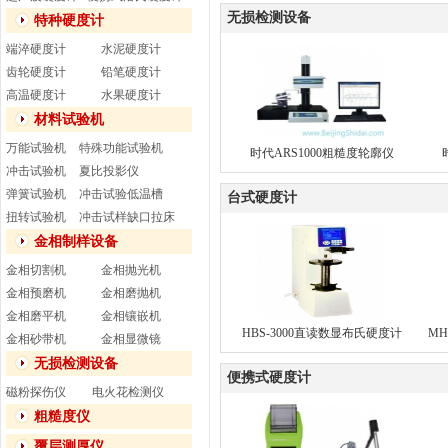
无损检测设备
特种硬度计
端淬硬度计
水泥硬度计
齿轮硬度计
铅笔硬度计
高温硬度计
水果硬度计
材料试验机
万能试验机
特殊功能试验机
时代ARS1000粗糙度轮廓仪
冲击试验机
夏比投影仪
弹簧试验机
冲击试验低温槽
台式硬度计
扭转试验机
冲击试样缺口拉床
金相制样设备
金相切割机
金相抛光机
金相预磨机
金相磨抛机
金相磨平机
金相镶嵌机
HBS-3000直读数显布氏硬度计
MH
金相砂带机
金相显微镜
无损检测设备
便携式硬度计
磁粉探伤仪
电火花检测仪
粗糙度仪
覆层测厚仪