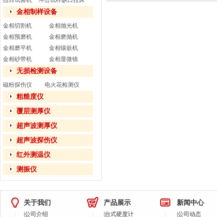
扭转试验机
冲击试样缺口拉床
金相制样设备
金相切割机
金相抛光机
金相预磨机
金相磨抛机
金相磨平机
金相镶嵌机
金相砂带机
金相显微镜
无损检测设备
磁粉探伤仪
电火花检测仪
粗糙度仪
覆层测厚仪
超声波测厚仪
超声波探伤仪
红外测温仪
测振仪
关于我们
产品展示
新闻中心
|
公司介绍
|
台式硬度计
|
公司动态