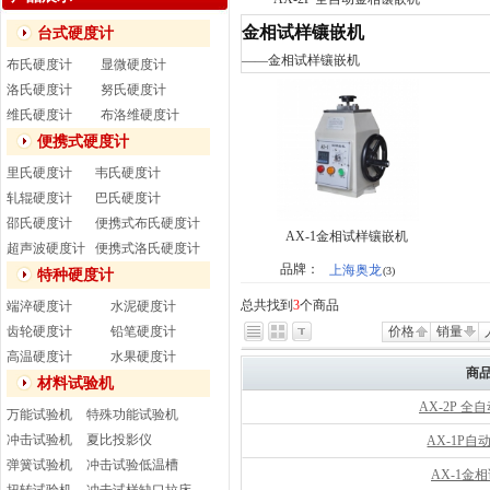
金相试样镶嵌机
台式硬度计
——
金相试样镶嵌机
布氏硬度计
显微硬度计
洛氏硬度计
努氏硬度计
维氏硬度计
布洛维硬度计
便携式硬度计
里氏硬度计
韦氏硬度计
轧辊硬度计
巴氏硬度计
邵氏硬度计
便携式布氏硬度计
AX-1金相试样镶嵌机
超声波硬度计
便携式洛氏硬度计
品牌：
上海奥龙
(3)
特种硬度计
总共找到
3
个商品
端淬硬度计
水泥硬度计
齿轮硬度计
铅笔硬度计
价格
销量
高温硬度计
水果硬度计
商
材料试验机
AX-2P 
万能试验机
特殊功能试验机
冲击试验机
夏比投影仪
AX-1P
弹簧试验机
冲击试验低温槽
AX-1金