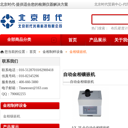
北京时代-提供适合您的检测仪器解决方案
北京时代贸易中心-代
热门搜索：
布氏硬度计
全部商品分类
首页
产品展示
关于我
您当前的位置：
首页
»
金相制样设备
»
金相镶嵌机
联系我们
联系电话：010-51287010/62969418
自动金相镶嵌机
传真号码：010-82345296
——
自动金相镶嵌机
服务热线：400-660-5880
电子邮箱：Timetester@163.com
QQ：790682255
金相制样设备
金相镶嵌机
产品展示
AX-2P 全自动金相镶嵌机