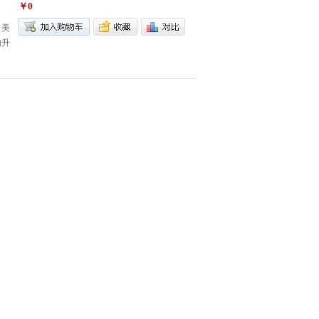
￥0
、美
的升