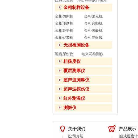
扭转试验机
冲击试样缺口拉床
金相制样设备
金相切割机
金相抛光机
金相预磨机
金相磨抛机
金相磨平机
金相镶嵌机
金相砂带机
金相显微镜
无损检测设备
磁粉探伤仪
电火花检测仪
粗糙度仪
覆层测厚仪
超声波测厚仪
超声波探伤仪
红外测温仪
测振仪
关于我们
产品展示
|
公司介绍
|
台式硬度计