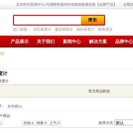
北京时代贸易中心-代理销售国内外优质的检测仪器【品牌产品】
公司
热门搜索：
布氏硬度计
覆层测厚仪
洛氏硬度计
粗糙度仪
产品展示
关于我们
新闻中心
解决方案
品牌中心
度计
度计
硬度计
暂无商品数据
牌：
东华牌
(1)
个商品
价格
销量
人气
排序方式: