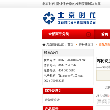
北京时代-提供适合您的检测仪器解决方案
全部商品分类
首页
您当前的位置：
首页
»
特种硬度计
»
齿轮硬
联系我们
联系电话：010-51287010/62969418
齿轮硬
传真号码：010-82345296
——
齿轮
服务热线：400-660-5880
电子邮箱：Timetester@163.com
QQ：790682255
品
特种硬度计
总共找到
1
齿轮硬度计
产品展示