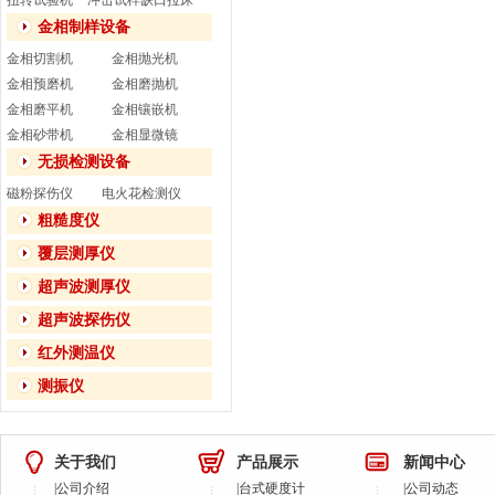
扭转试验机
冲击试样缺口拉床
金相制样设备
金相切割机
金相抛光机
金相预磨机
金相磨抛机
金相磨平机
金相镶嵌机
金相砂带机
金相显微镜
无损检测设备
磁粉探伤仪
电火花检测仪
粗糙度仪
覆层测厚仪
超声波测厚仪
超声波探伤仪
红外测温仪
测振仪
关于我们
产品展示
新闻中心
|
公司介绍
|
台式硬度计
|
公司动态