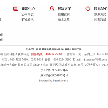
新闻中心
解决方案
联系我们
|
公司动态
|
应用案例
|
联系方式
计
|
行业资讯
|
技术文章
|
地图路线
仪
仪
© 2008–2028 BeijingShidai.cn All rights reserved.
有任何问题请联系我们 |
服务热线：400-660-5880
| 工作时间：周一至周五 8:30－17:00
电话：010-5128 7010、6296 9418 | 传真：010-8234 5296 | E-mail：timetester@163.com
京时代光南科技有限公司 | 地址：北京.昌平区.回龙观西大街115号.龙冠大厦628 | 1022
京ICP备09057077号-6
京ICP备09057077号-4
Powered by
Shop
Ex
v4.8.5