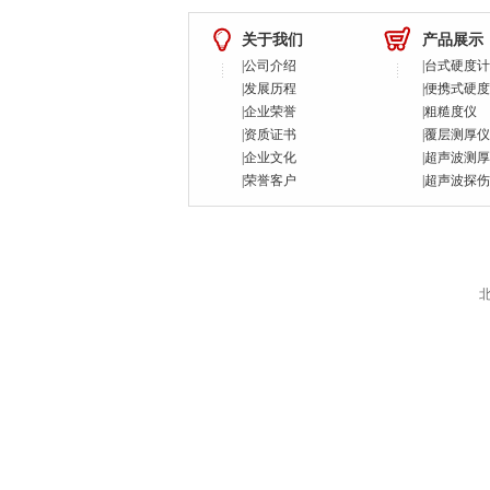
关于我们
产品展示
|
公司介绍
|
台式硬度计
|
发展历程
|
便携式硬度
|
企业荣誉
|
粗糙度仪
|
资质证书
|
覆层测厚仪
|
企业文化
|
超声波测厚
|
荣誉客户
|
超声波探伤
北