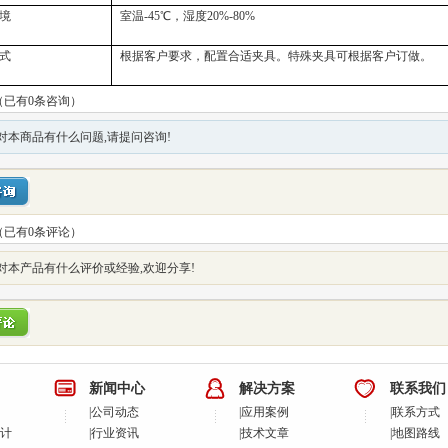
境
室温-45℃，湿度20%-80%
式
根据客户要求，配置合适夹具。特殊夹具可根据客户订做。
（已有0条咨询）
对本商品有什么问题,请提问咨询!
（已有
0
条评论）
对本产品有什么评价或经验,欢迎分享!
新闻中心
解决方案
联系我们
|
公司动态
|
应用案例
|
联系方式
计
|
行业资讯
|
技术文章
|
地图路线