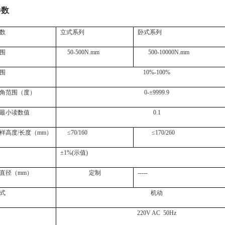
参数
数
立式系列
卧式系列
围
50-500N.mm
500-10000N.mm
围
10%-100%
角范围（度）
0-
±
9999.9
最小读数值
0.1
样高度/长度（mm）
≤
70/160
≤
170/260
±
1%(
示值
)
直径（mm）
定制
-----
式
机动
220V AC 50Hz