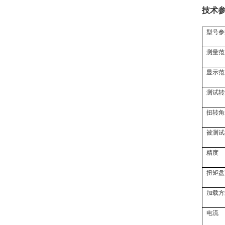
技术
型号参
测量范
显示范
测试转
扭转角
被测试
精度
扭矩盘
加载方
电流