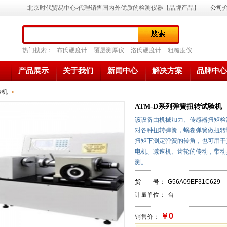
北京时代贸易中心-代理销售国内外优质的检测仪器【品牌产品】
公司
热门搜索：
布氏硬度计
覆层测厚仪
洛氏硬度计
粗糙度仪
产品展示
关于我们
新闻中心
解决方案
品牌中心
验机
»
ATM-D系列弹簧扭转试验机
该设备由机械加力、传感器扭矩检
对各种扭转弹簧，蜗卷弹簧做扭转
扭矩下测定弹簧的转角，也可用于
电机、减速机、齿轮的传动，带动
测。
货 号：
G56A09EF31C629
计量单位：
台
￥0
销售价：